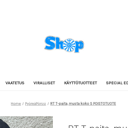
VAATETUS
VIRALLISET
KÄYTTÖTUOTTEET
SPECIAL E
Home
PyöreäPörssi
RT T-paita, musta koko S POISTOTUOTE