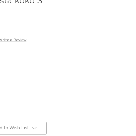
sta koko S
E
Write a Review
d to Wish List