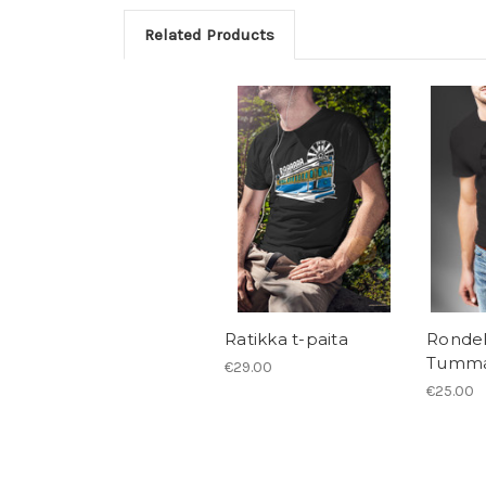
Related Products
Ratikka t-paita
Rondell
Tumma
€29.00
€25.00