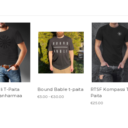
i T-Paita
Bound Bable t-paita
RTSF Kompassi 
nharmaa
Paita
€5.00 - €30.00
€25.00